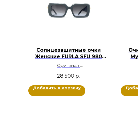
Солнцезащитные очки
Оч
Женские FURLA SFU 980
Му
C06S9
Оригинал
Ацетат, Металл
28 500
р.
Цвет: Серый, Золотой
Размер: 52-22-140
Добавить в корзину
Доба