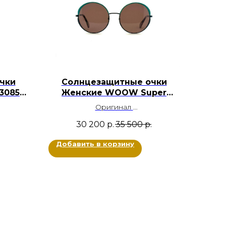
чки
Солнцезащитные очки
3085-
Женские WOOW Super
Crush 2 C0027
Оригинал
Металл
30 200
р.
35 500
р.
Цвет: Бирюзовый, Темно-синий
Размер: 55-19-140
Добавить в корзину