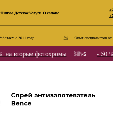
+7
y
Линзы
Детское
Услуги
О салоне
+7
Работаем с 2011 года
Опыт специалистов от 
 на вторые фотохромы
- 50 % 
Спрей антизапотеватель
Bence