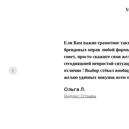
М
Ели Вам важно грамотное такт
брендовых оправ любой формы 
совет, просто скажите свои жел
сегодняшней непростой ситуаци
отлично ! Выбор стёкол вообще
желаю удачных покупок всем п
Ольга Л.
Яндекс Отзывы