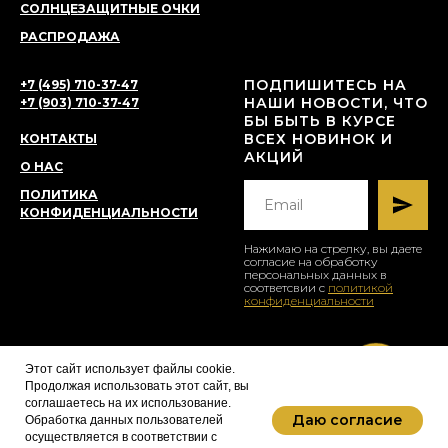
СОЛНЦЕЗАЩИТНЫЕ ОЧКИ
РАСПРОДАЖА
ПОДПИШИТЕСЬ НА
+7 (495) 710-37-47
НАШИ НОВОСТИ, ЧТО
+7 (903) 710-37-47
БЫ БЫТЬ В КУРСЕ
ВСЕХ НОВИНОК И
КОНТАКТЫ
АКЦИЙ
О НАС
ПОЛИТИКА
КОНФИДЕНЦИАЛЬНОСТИ
Нажимаю на стрелку, вы даете
согласие на обработку
персональных данных в
соответсвии с
политикой
конфиденциальности
Этот сайт использует файлы cookie.
© 2025 BRANDOCHKI TM
optikabrandochki@yandex.ru
Продолжая использовать этот сайт, вы
соглашаетесь на их использование.
Даю согласие
Обработка данных пользователей
осуществляется в соответствии с