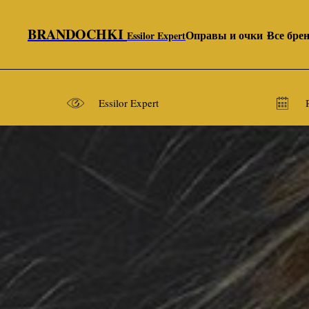
BRANDOCHKI
Оправы и очки
Все бре
Essilor Expert
Essilor Expert