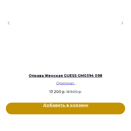
Оправа Женская GUESS GM0394 098
Оригинал
Пластик
13 200
р.
16 500
р.
Цвет: Изумруд, Золотой
Размер: 54-15-140
Добавить в корзину