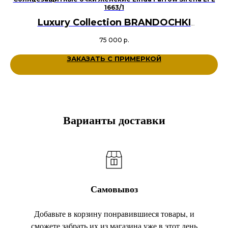
1663/1
Luxury Collection BRANDOCHKI
Оригинал
75 000
р.
Ацетат, Металл Титан
Цвет: Черный, Золотой
ЗАКАЗАТЬ С ПРИМЕРКОЙ
Размер: 56-21-140
Варианты доставки
Самовывоз
Добавьте в корзину понравившиеся товары, и
сможете забрать их из магазина уже в этот день