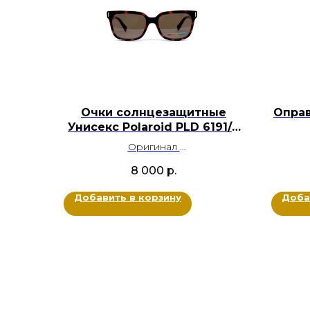
Очки солнцезащитные
Оправ
Унисекс Polaroid PLD 6191/S
086SP
Оригинал
Пластик
8 000
р.
Цвет: Гавана
Цвет:
Размер: 54-18-145
Добавить в корзину
Доба