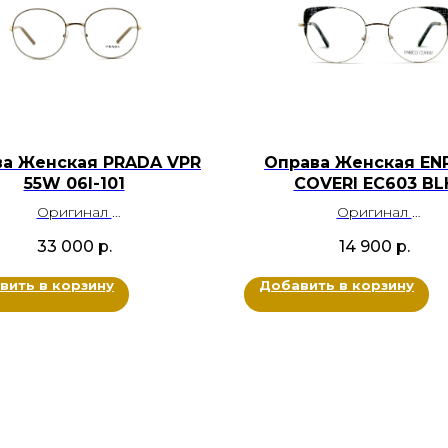
а Женская PRADA VPR
Оправа Женская EN
55W 06I-101
COVERI EC603 BL
Оригинал
Оригинал
Металл, Ацетат
Металл, Пластик
33 000
р.
14 900
р.
 Бежевый, Белый, Золотой
Цвет: Золотой, Черны
Размер: 53-19-140
Прозрачный
вить в корзину
Добавить в корзину
Размер: 54-19-140