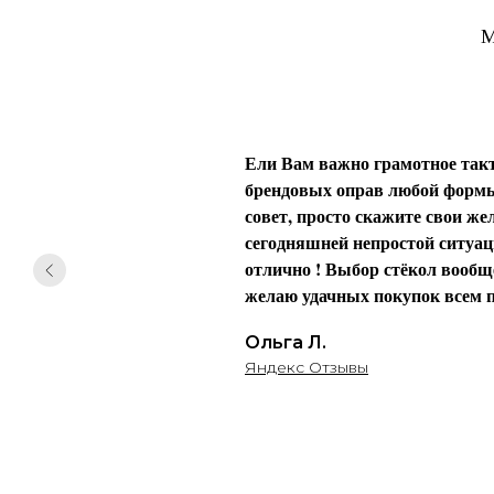
М
Ели Вам важно грамотное такт
брендовых оправ любой формы 
совет, просто скажите свои жел
сегодняшней непростой ситуаци
отлично ! Выбор стёкол вообще
желаю удачных покупок всем п
Ольга Л.
Яндекс Отзывы