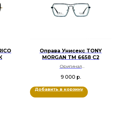
RICO
Оправа Унисекс TONY
К
MORGAN TM 6658 С2
Оригинал
Металл
9 000
р.
й,
Цвет: Черный, Голубой
Размер: 55-18-140
Добавить в корзину