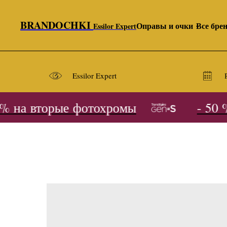
BRANDOCHKI
Оправы и очки
Все бре
Essilor Expert
Essilor Expert
 на вторые фотохромы
- 50 % 