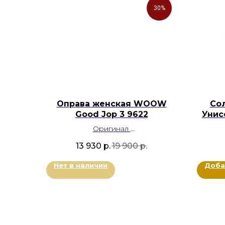
30%
Оправа женская WOOW
Со
Good Jop 3 9622
Унис
Оригинал
Металл
13 930
р.
19 900
р.
Цвет: Мятный, Коричневый,
Ц
Лимонный
Нет в наличии
Доба
Размер: 51-17-137