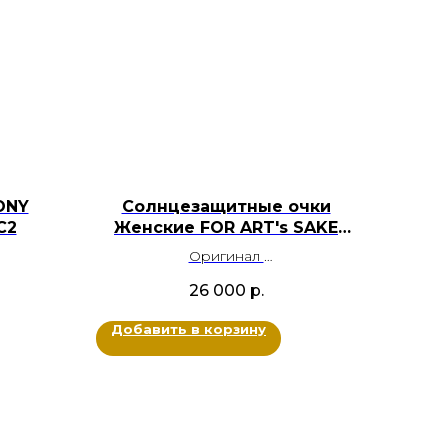
ONY
Солнцезащитные очки
С2
Женские FOR ART's SAKE
Leaf II SF061GD JS5
Оригинал
Металл золото 18 карат
26 000
р.
ачный,
Цвет: Золотой
Размер: 53-21-145
Добавить в корзину