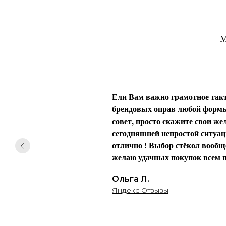
М
Ели Вам важно грамотное такт
брендовых оправ любой формы 
совет, просто скажите свои жел
сегодняшней непростой ситуаци
отлично ! Выбор стёкол вообще
желаю удачных покупок всем п
Ольга Л.
Яндекс Отзывы