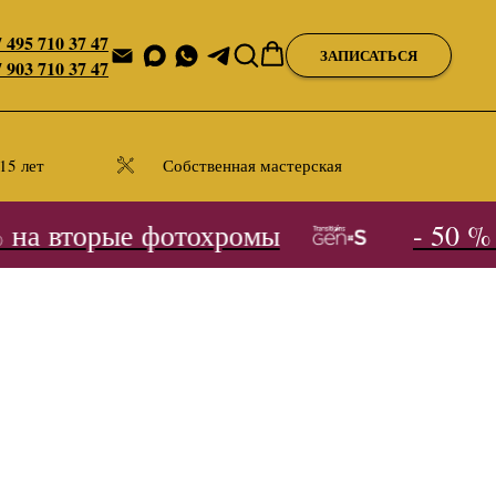
 495 710 37 47
ЗАПИСАТЬСЯ
 903 710 37 47
15 лет
Собственная мастерская
на вторые фотохромы
- 50 % н