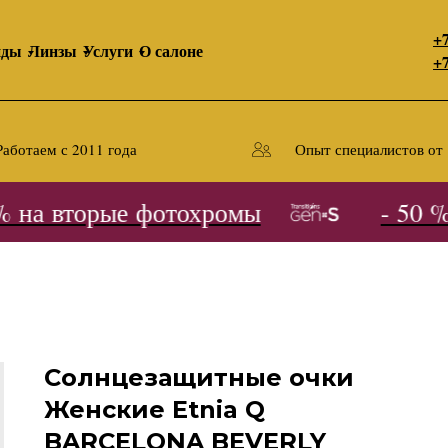
+7
нды
Линзы
Услуги
О салоне
+7
Работаем с 2011 года
Опыт специалистов от 
на вторые фотохромы
- 50 % 
Солнцезащитные очки
Женские Etnia Q
BARCELONA BEVERLY