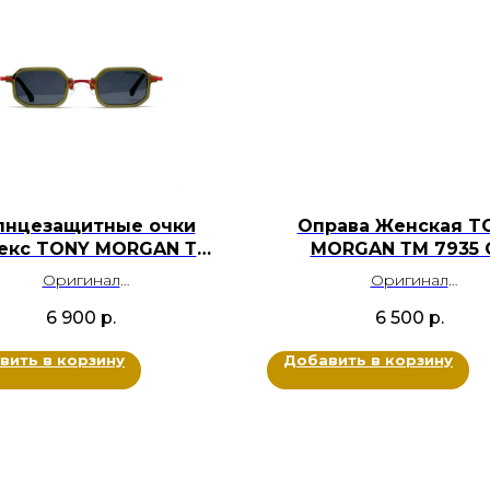
лнцезащитные очки
Оправа Женская T
екс TONY MORGAN ТМ
MORGAN ТМ 7935 
9031 С3
Оригинал
Оригинал
Ацетат, Металл
Ацетат
6 900
р.
6 500
р.
вет: Зеленый, Красный
Цвет: Карамельный прозр
Размер: 45-27-145
Бежевый, Белый
вить в корзину
Добавить в корзину
Размер: 53-16-145