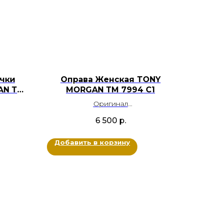
чки
Оправа Женская TONY
AN ТМ
MORGAN ТМ 7994 С1
Оригинал
Ацетат, Металл
6 500
р.
й
Цвет: Черный, Серебряный
Размер: 53-16-143
Добавить в корзину