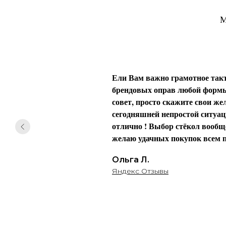
М
Ели Вам важно грамотное такт
брендовых оправ любой формы 
совет, просто скажите свои жел
сегодняшней непростой ситуаци
отлично ! Выбор стёкол вообще
желаю удачных покупок всем п
Ольга Л.
Яндекс Отзывы