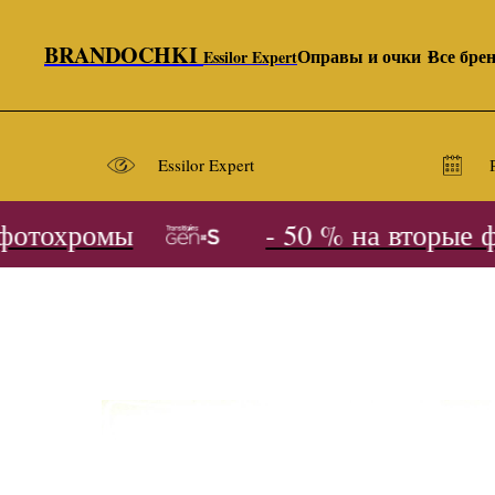
BRANDOCHKI
Оправы и очки
Все бре
Essilor Expert
Essilor Expert
отохромы
- 50 % на вторые фо