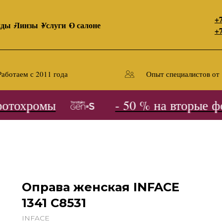
+7
нды
Линзы
Услуги
О салоне
+7
Работаем с 2011 года
Опыт специалистов от 
тохромы
- 50 % на вторые фо
Оправа женская INFACE
1341 С8531
INFACE