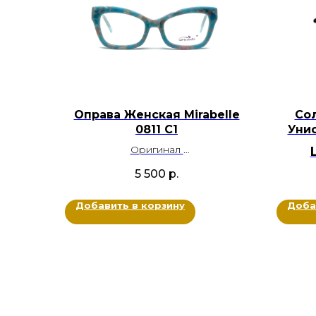
Оправа Женская Mirabelle
Со
0811 С1
Унис
Оригинал
Пластик
5 500
р.
Цвет: Голубой, Розовый
Размер: 53-20-145
Добавить в корзину
Доба
Ц