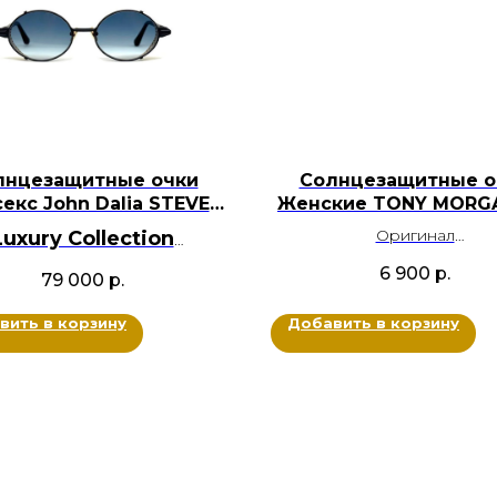
лнцезащитные очки
Солнцезащитные о
екс John Dalia STEVE
Женские TONY MORG
C456
9644 С2
Оригинал
Luxury Collection
Металл
BRANDOCHKI
6 900
р.
79 000
р.
Цвет: Синий, Золото
Оригинал
Размер: 56-18-140
Металл, Ацетат
вить в корзину
Добавить в корзину
вет: Черный, Золотой
Размер: 54-19-145