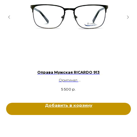
Оправа Мужская RICARDO 913
О
Оригинал
Металл
5 500
р.
Цвет: Бронза
Размер: 58-18-150
Добавить в корзину