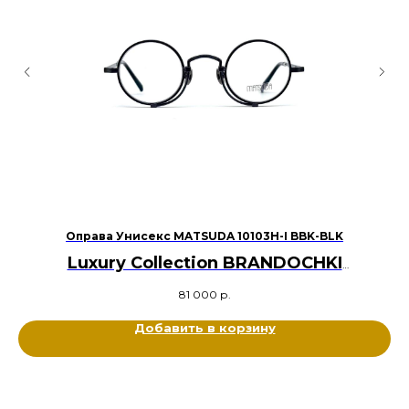
Оправа Унисекс MATSUDA 10103H-I BBK-BLK
Luxury Collection BRANDOCHKI
Оригинал
81 000
р.
Металл титан
Цвет: Черный
Добавить в корзину
Размер: 43-28-145