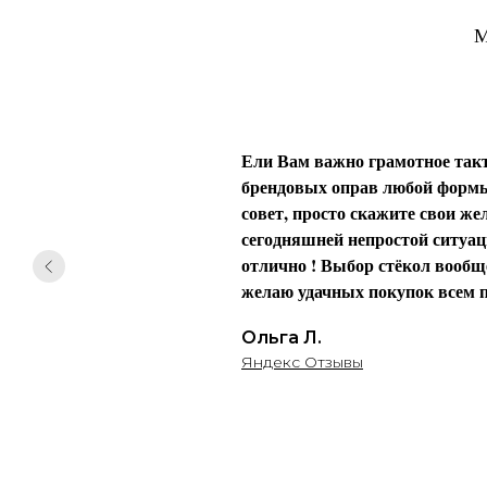
М
Ели Вам важно грамотное такт
брендовых оправ любой формы 
совет, просто скажите свои жел
сегодняшней непростой ситуаци
отлично ! Выбор стёкол вообще
желаю удачных покупок всем п
Ольга Л.
Яндекс Отзывы