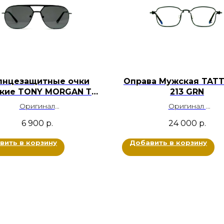
лнцезащитные очки
Оправа Мужская TAT
кие TONY MORGAN ТМ
213 GRN
9053 С5
Оригинал
Оригинал
Металл
Металл Титан
6 900
р.
24 000
р.
Цвет: Черный
Цвет: Зеленый металлик, 
Размер: 56-14-145
Размер: 49-21-148
вить в корзину
Добавить в корзину