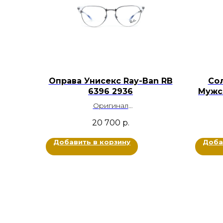
Оправа Унисекс Ray-Ban RB
Со
6396 2936
Мужс
Оригинал
Металл, Ацетат
20 700
р.
Цвет: Серебряный, Прозрачный
Размер: 53-19-145
Добавить в корзину
Доба