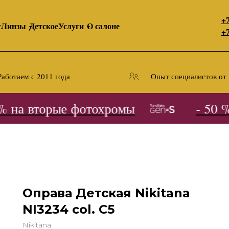
+7
y
Линзы
Детское
Услуги
О салоне
+7
Работаем с 2011 года
Опыт специалистов от 
 на вторые фотохромы
- 50 % 
Оправа Детская Nikitana
NI3234 col. C5
Nikitana