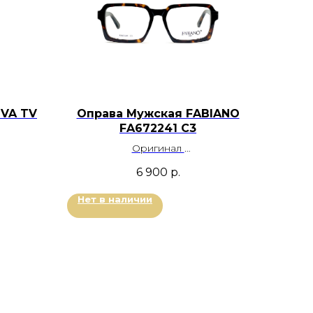
TVA TV
Оправа Мужская FABIANO
FA672241 С3
Оригинал
Пластик
6 900
р.
Черный
Цвет: Черепаховый
Размер: 54-18-145
Нет в наличии