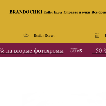
BRANDOCHKI
Оправы и очки
Все бре
Essilor Expert
Essilor Expert
 на вторые фотохромы
- 50 % 