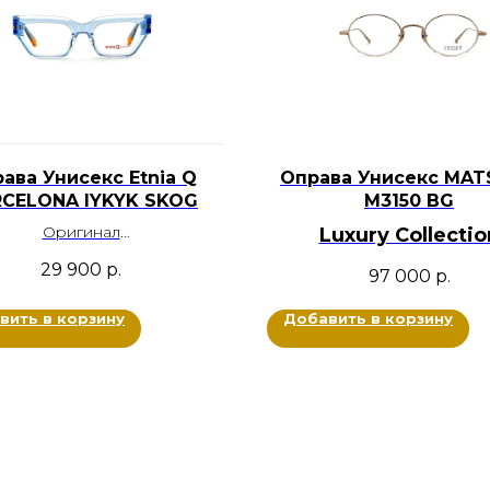
ава Унисекс Etnia Q
Оправа Унисекс MA
CELONA IYKYK SKOG
M3150 BG
Оригинал
Luxury Collectio
Ацетат
BRANDOCHKI
29 900
р.
97 000
р.
т: Голубой прозрачный
Оригинал
Размер: 52-21-145
Металл
вить в корзину
Добавить в корзину
Цвет: Золотой
Размер: 50-22-145