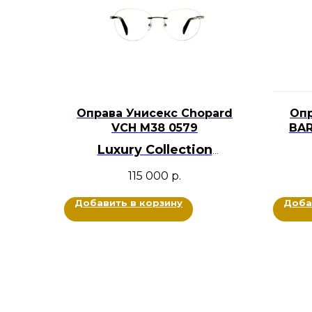
Оправа Унисекс Chopard
Опр
VCH M38 0579
BAR
Luxury Collection
BRANDOCHKI
115 000
р.
Цве
Оригинал
Металл, Дерево
Добавить в корзину
Доба
Цвет: Серебряный, Черный
Размер: 55-17-145