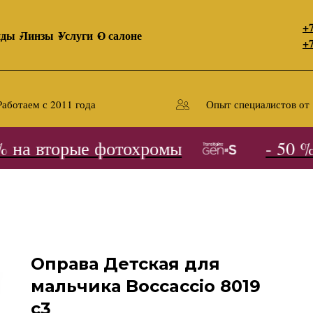
+7
нды
Линзы
Услуги
О салоне
+7
Работаем с 2011 года
Опыт специалистов от 
на вторые фотохромы
- 50 % 
Оправа Детская для
мальчика Boccaccio 8019
с3