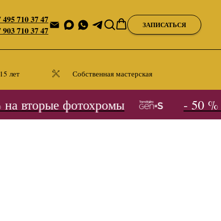
 495 710 37 47
ЗАПИСАТЬСЯ
 903 710 37 47
15 лет
Собственная мастерская
на вторые фотохромы
- 50 % н