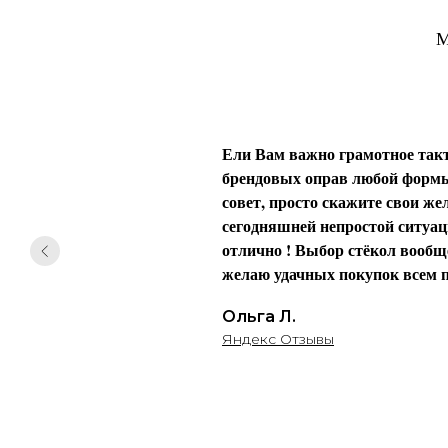
М
Ели Вам важно грамотное такт
брендовых оправ любой формы 
совет, просто скажите свои жел
сегодняшней непростой ситуаци
отлично ! Выбор стёкол вообще
желаю удачных покупок всем п
Ольга Л.
Яндекс Отзывы