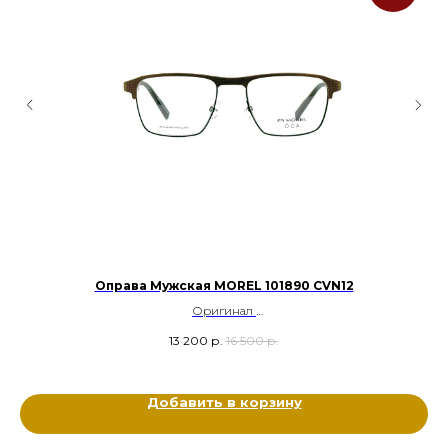
PK
Оправа Мужская MOREL 101890 СVN12
С
Оригинал
Металл
13 200
р.
16 500
р.
Цвет: Золотой, Чёрный
Размер: 55-19-150
Добавить в корзину