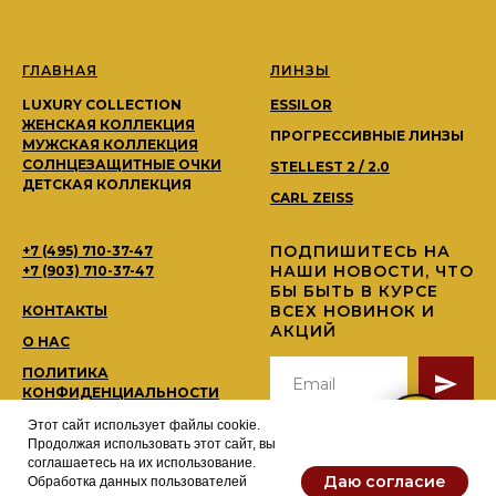
ГЛАВНАЯ
ЛИНЗЫ
LUXURY COLLECTION
ESSILOR
ЖЕНСКАЯ КОЛЛЕКЦИЯ
ПРОГРЕССИВНЫЕ ЛИНЗЫ
МУЖСКАЯ КОЛЛЕКЦИЯ
СОЛНЦЕЗАЩИТНЫЕ ОЧКИ
STELLEST 2 / 2.0
ДЕТСКАЯ КОЛЛЕКЦИЯ
CARL ZEISS
ПОДПИШИТЕСЬ НА
+7 (495) 710-37-47
НАШИ НОВОСТИ, ЧТО
+7 (903) 710-37-47
БЫ БЫТЬ В КУРСЕ
ВСЕХ НОВИНОК И
КОНТАКТЫ
АКЦИЙ
О НАС
ПОЛИТИКА
КОНФИДЕНЦИАЛЬНОСТИ
Этот сайт использует файлы cookie.
Нажимаю на стрелку, вы даете
Продолжая использовать этот сайт, вы
согласие на обработку
персональных данных в
соглашаетесь на их использование.
соответсвии с
политикой
Даю согласие
Обработка данных пользователей
конфиденциальности