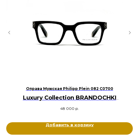
Оправа Мужская Philipp Plein 082 С0700
С
Luxury Collection BRANDOCHKI
Оригинал
48 000
р.
Ацетат
Цвет: Чёрный
Размер: 52-22-145
Добавить в корзину