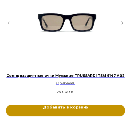
2
Солнцезащитные очки Мужские TRUSSARDI TSM 9147 А02
О
Оригинал
Ацетат, Металл
24 000
р.
Цвет: Черный, Серый, Золотой
Размер: 57-20-150
Добавить в корзину