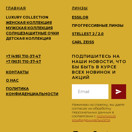
ГЛАВНАЯ
ЛИНЗЫ
LUXURY COLLECTION
ESSILOR
ЖЕНСКАЯ КОЛЛЕКЦИЯ
ПРОГРЕССИВНЫЕ ЛИНЗЫ
МУЖСКАЯ КОЛЛЕКЦИЯ
СОЛНЦЕЗАЩИТНЫЕ ОЧКИ
STELLEST 2 / 2.0
ДЕТСКАЯ КОЛЛЕКЦИЯ
CARL ZEISS
ПОДПИШИТЕСЬ НА
+7 (495) 710-37-47
НАШИ НОВОСТИ, ЧТО
+7 (903) 710-37-47
БЫ БЫТЬ В КУРСЕ
ВСЕХ НОВИНОК И
КОНТАКТЫ
АКЦИЙ
О НАС
ПОЛИТИКА
КОНФИДЕНЦИАЛЬНОСТИ
Нажимаю на стрелку, вы даете
согласие на обработку
персональных данных в
соответсвии с
политикой
конфиденциальности