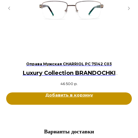
Оправа Мужская CHARRIOL PC 75142 C03
Luxury Collection BRANDOCHKI
Оригинал
46 500
р.
Металл, Дерево, Ацетат
Цвет: Золотой, Серебряный, Коричневый, Черный
Добавить в корзину
Размер: 56-19-145
Варианты доставки