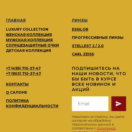
ГЛАВНАЯ
ЛИНЗЫ
LUXURY COLLECTION
ESSILOR
ЖЕНСКАЯ КОЛЛЕКЦИЯ
ПРОГРЕССИВНЫЕ ЛИНЗЫ
МУЖСКАЯ КОЛЛЕКЦИЯ
СОЛНЦЕЗАЩИТНЫЕ ОЧКИ
STELLEST 2 / 2.0
ДЕТСКАЯ КОЛЛЕКЦИЯ
CARL ZEISS
ПОДПИШИТЕСЬ НА
+7 (495) 710-37-47
НАШИ НОВОСТИ, ЧТО
+7 (903) 710-37-47
БЫ БЫТЬ В КУРСЕ
ВСЕХ НОВИНОК И
КОНТАКТЫ
АКЦИЙ
О
САЛОНЕ
ПОЛИТИКА
КОНФИДЕНЦИАЛЬНОСТИ
Нажимаю на стрелку, вы даете
согласие на обработку
персональных данных в
соответсвии с
политикой
конфиденциальности