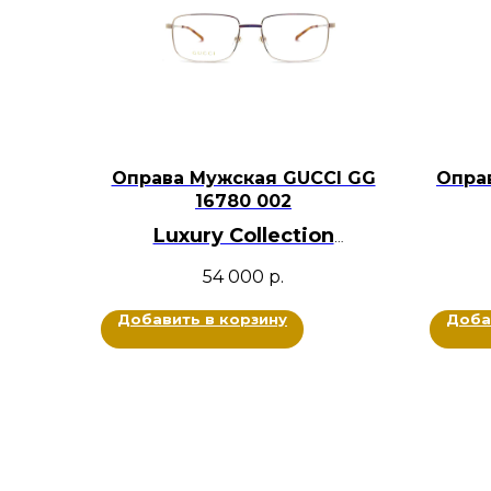
Оправа Мужская GUCCI GG
Опра
16780 002
Luxury Collection
BRANDOCHKI
54 000
р.
Цвет
Оригинал
Металл
Добавить в корзину
Доба
Цвет: Золотой
Размер: 55-18-145