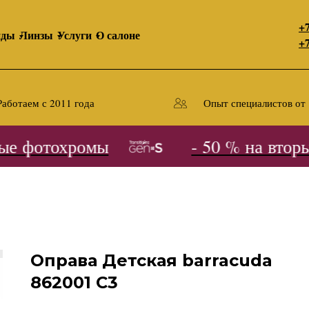
+7
нды
Линзы
Услуги
О салоне
+7
Работаем с 2011 года
Опыт специалистов от 
е фотохромы
- 50 % на вторые
Оправа Детская barracuda
862001 С3