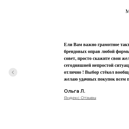
М
Ели Вам важно грамотное такт
брендовых оправ любой формы 
совет, просто скажите свои жел
сегодняшней непростой ситуаци
отлично ! Выбор стёкол вообще
желаю удачных покупок всем п
Ольга Л.
Яндекс Отзывы