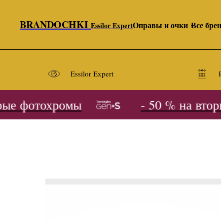
BRANDOCHKI
Оправы и очки
Все бре
Essilor Expert
Essilor Expert
ые фотохромы
- 50 % на вторы