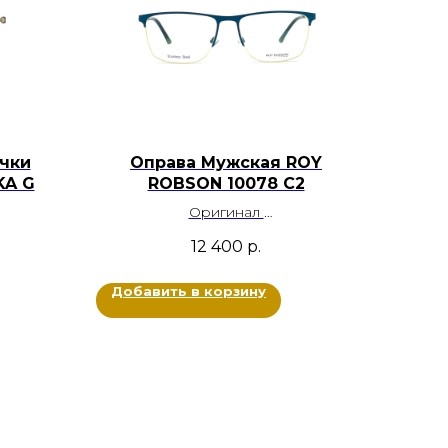
чки
Оправа Мужская ROY
KA G
ROBSON 10078 C2
Оригинал
Металл титан
12 400
р.
ый
Цвет: Синий, Желтый
Размер: 57-17-145
Добавить в корзину