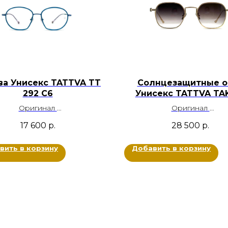
ва Унисекс TATTVA TT
Солнцезащитные о
292 C6
Унисекс TATTVA TA
Оригинал
Оригинал
Металл титан
Металл Титан
17 600
р.
28 500
р.
: Бирюзовый, Серебряный
Цвет: Золотой, Черн
Размер: 52-16-145
Размер: 52-22-153
вить в корзину
Добавить в корзину