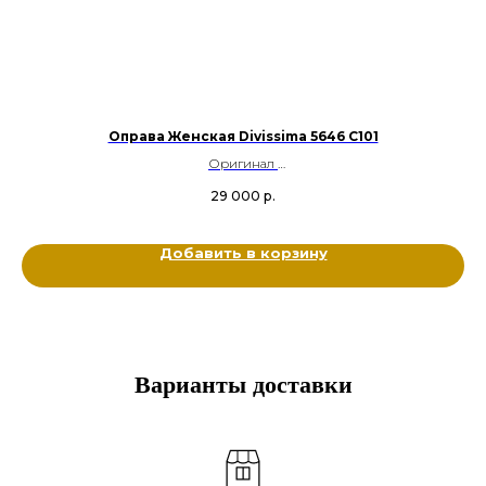
Оправа Женская Divissima 5646 С101
Оригинал
Металл, кристаллы Swarovski
29 000
р.
Цвет: Серебряный, Черный
Размер: 53-16-135
Добавить в корзину
Варианты доставки