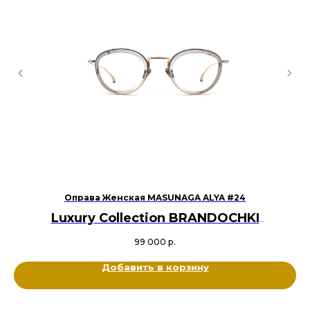
/31
Оправа Женская MASUNAGA ALYA #24
Luxury Collection BRANDOCHKI
Оригинал
99 000
р.
Ацетат, Металл титан
Цвет: Прозрачный, Золотой
Добавить в корзину
Размер: 46-25-145