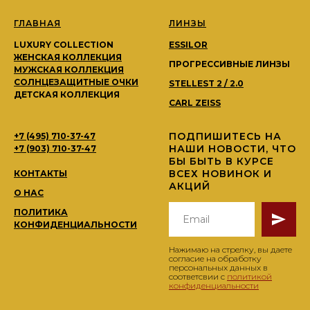
ГЛАВНАЯ
ЛИНЗЫ
LUXURY COLLECTION
ESSILOR
ЖЕНСКАЯ КОЛЛЕКЦИЯ
ПРОГРЕССИВНЫЕ ЛИНЗЫ
МУЖСКАЯ КОЛЛЕКЦИЯ
СОЛНЦЕЗАЩИТНЫЕ ОЧКИ
STELLEST 2 / 2.0
ДЕТСКАЯ КОЛЛЕКЦИЯ
CARL ZEISS
ПОДПИШИТЕСЬ НА
+7 (495) 710-37-47
НАШИ НОВОСТИ, ЧТО
+7 (903) 710-37-47
БЫ БЫТЬ В КУРСЕ
ВСЕХ НОВИНОК И
КОНТАКТЫ
АКЦИЙ
О НАС
ПОЛИТИКА
КОНФИДЕНЦИАЛЬНОСТИ
Нажимаю на стрелку, вы даете
согласие на обработку
персональных данных в
соответсвии с
политикой
конфиденциальности