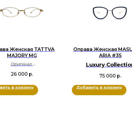
ава Женская TATTVA
Оправа Женская MAS
MAJORY MG
ARIA #35
Оригинал
Luxury Collectio
Металл титан
BRANDOCHKI
26 000
р.
75 000
р.
Цвет: Золотой
Оригинал
Размер: 54-20-143
Ацетат, Металл тита
вить в корзину
Добавить в корзину
Цвет: Черный, Синий, Зо
Размер: 54-20-145