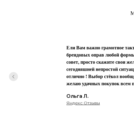
М
Ели Вам важно грамотное такт
брендовых оправ любой формы 
совет, просто скажите свои жел
сегодняшней непростой ситуаци
отлично ! Выбор стёкол вообще
желаю удачных покупок всем п
Ольга Л.
Яндекс Отзывы