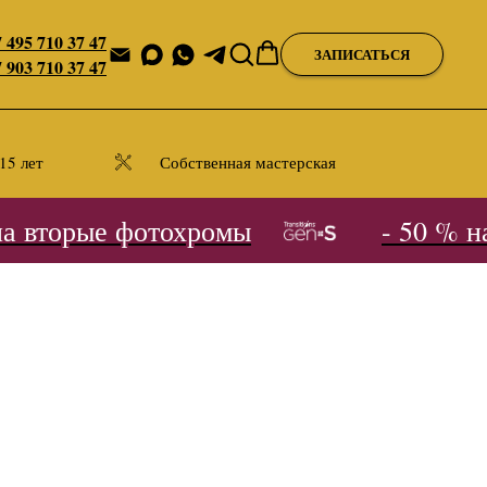
 495 710 37 47
ЗАПИСАТЬСЯ
 903 710 37 47
15 лет
Собственная мастерская
 вторые фотохромы
- 50 % на 