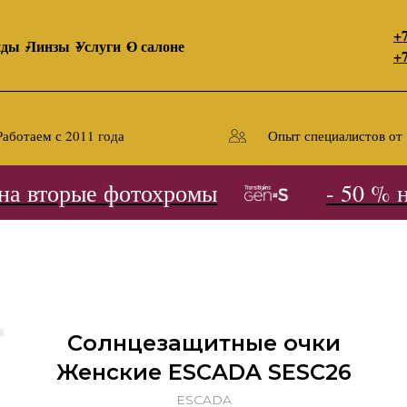
+7
нды
Линзы
Услуги
О салоне
+7
Работаем с 2011 года
Опыт специалистов от 
а вторые фотохромы
- 50 % на
Солнцезащитные очки
Женские ESCADA SESC26
ESCADA