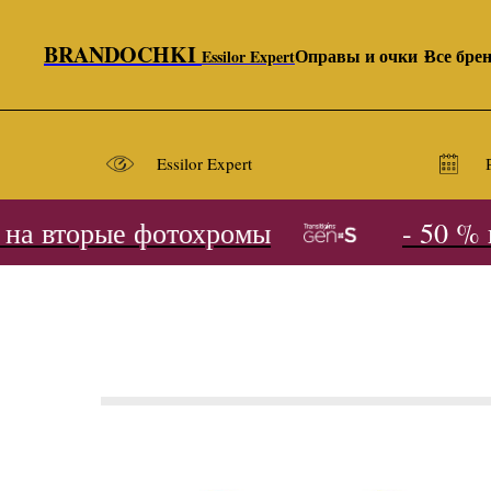
BRANDOCHKI
Оправы и очки
Все бре
Essilor Expert
Essilor Expert
а вторые фотохромы
- 50 % н