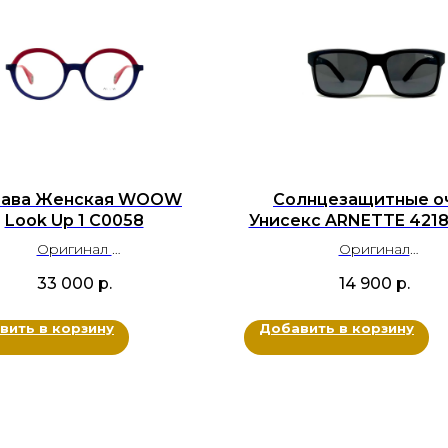
рава Женская WOOW
Солнцезащитные о
Look Up 1 C0058
Унисекс ARNETTE 4218
Оригинал
Оригинал
Ацетат
Ацетат
33 000
р.
14 900
р.
вет: Синий, Розовый
Цвет: Черный
Размер: 50-20-140
Размер: 57-18-145
вить в корзину
Добавить в корзину