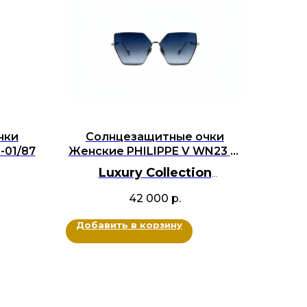
чки
Солнцезащитные очки
-01/87
Женские PHILIPPE V WN23 S-
BG
Luxury Collection
BRANDOCHKI
42 000
р.
Оригинал
Металл титан
Добавить в корзину
Цвет: Серебряный
Размер: 60-14-145