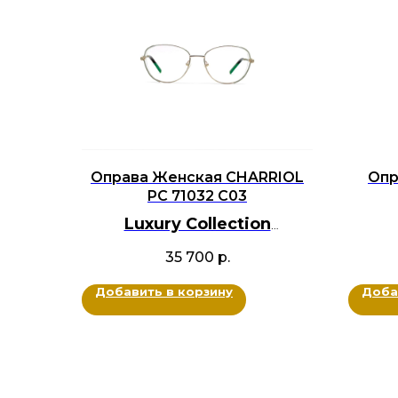
Оправа Женская CHARRIOL
Оп
PC 71032 C03
Luxury Collection
BRANDOCHKI
35 700
р.
Ц
Оригинал
Металл, Кристаллы Swarovski
Добавить в корзину
Доба
Цвет: Золотой, Серебряный
Размер: 52-18-135