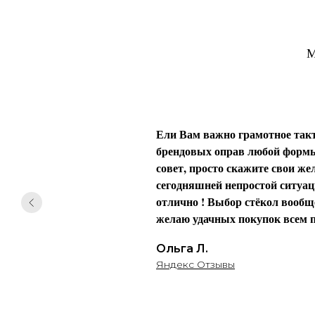
М
Ели Вам важно грамотное такт
брендовых оправ любой формы 
совет, просто скажите свои жел
сегодняшней непростой ситуаци
отлично ! Выбор стёкол вообще
желаю удачных покупок всем п
Ольга Л.
Яндекс Отзывы