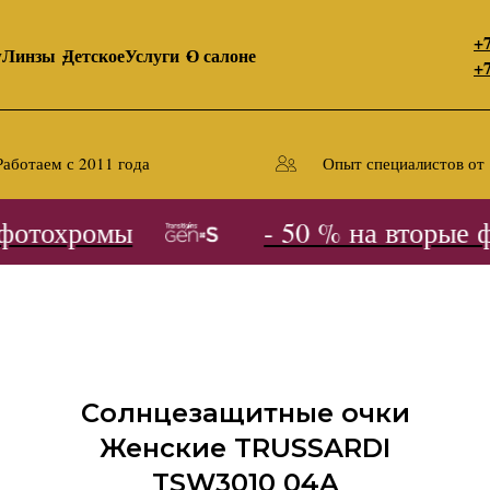
+7
y
Линзы
Детское
Услуги
О салоне
+7
Работаем с 2011 года
Опыт специалистов от 
отохромы
- 50 % на вторые фо
Солнцезащитные очки
Женские TRUSSARDI
TSW3010 04A