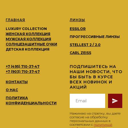
ГЛАВНАЯ
ЛИНЗЫ
LUXURY COLLECTION
ESSILOR
ЖЕНСКАЯ КОЛЛЕКЦИЯ
ПРОГРЕССИВНЫЕ ЛИНЗЫ
МУЖСКАЯ КОЛЛЕКЦИЯ
СОЛНЦЕЗАЩИТНЫЕ ОЧКИ
STELLEST 2 / 2.0
ДЕТСКАЯ КОЛЛЕКЦИЯ
CARL ZEISS
ПОДПИШИТЕСЬ НА
+7 (495) 710-37-47
НАШИ НОВОСТИ, ЧТО
+7 (903) 710-37-47
БЫ БЫТЬ В КУРСЕ
ВСЕХ НОВИНОК И
КОНТАКТЫ
АКЦИЙ
О НАС
ПОЛИТИКА
КОНФИДЕНЦИАЛЬНОСТИ
Нажимаю на стрелку, вы даете
согласие на обработку
персональных данных в
соответсвии с
политикой