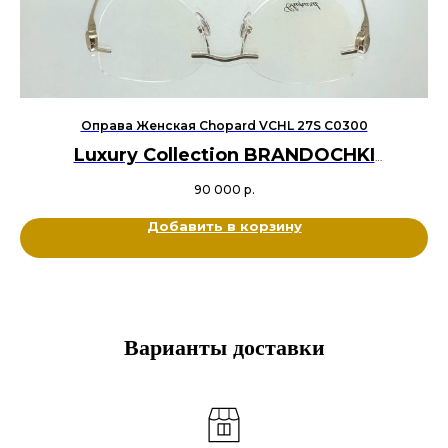
Оправа Женская Chopard VCHL 27S C0300
Luxury Collection BRANDOCHKI
Оригинал
90 000
р.
Металл титан, Золото 22 карата, кристаллы Swarovski
Цвет: Золотой
Добавить в корзину
Размер: 55-17-135
Варианты доставки