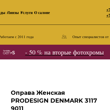
+7
нды
Линзы
Услуги
О салоне
+7
Работаем с 2011 года
Опыт специалистов от 
- 50 % на вторые фотохромы
Оправа Женская
PRODESIGN DENMARK 3117
9011