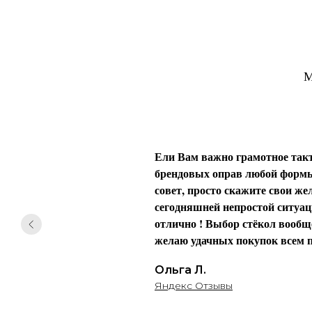
М
Ели Вам важно грамотное такт
брендовых оправ любой формы 
совет, просто скажите свои жел
сегодняшней непростой ситуаци
отлично ! Выбор стёкол вообще
желаю удачных покупок всем п
Ольга Л.
Яндекс Отзывы