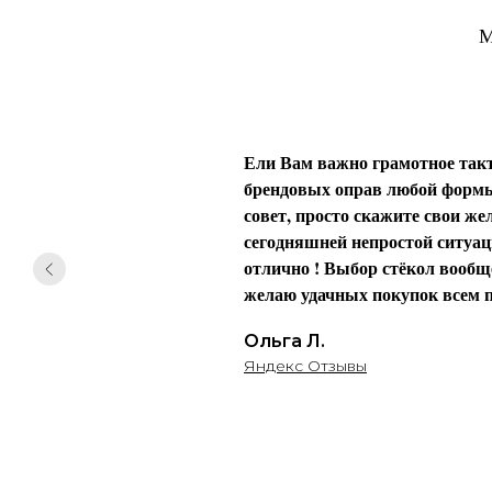
М
Ели Вам важно грамотное такт
брендовых оправ любой формы 
совет, просто скажите свои жел
сегодняшней непростой ситуаци
отлично ! Выбор стёкол вообще
желаю удачных покупок всем п
Ольга Л.
Яндекс Отзывы