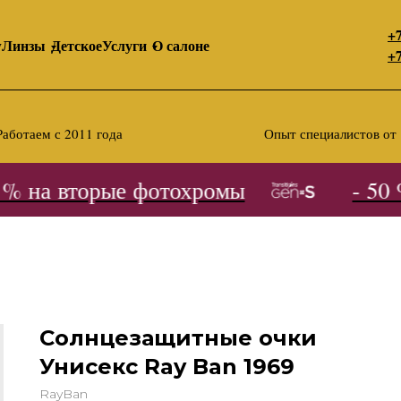
+7
y
Линзы
Детское
Услуги
О салоне
+7
Работаем с 2011 года
Опыт специалистов от 
 на вторые фотохромы
- 50 %
Солнцезащитные очки
Унисекс Ray Ban 1969
RayBan