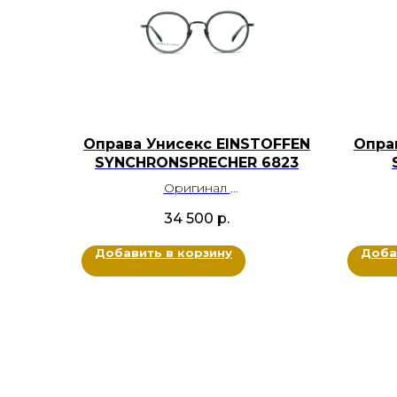
Оправа Унисекс EINSTOFFEN
Опра
SYNCHRONSPRECHER 6823
Оригинал
Металл титан, Ацетат
34 500
р.
Цвет: Серый
Размер: 49-23-140
Добавить в корзину
Доба