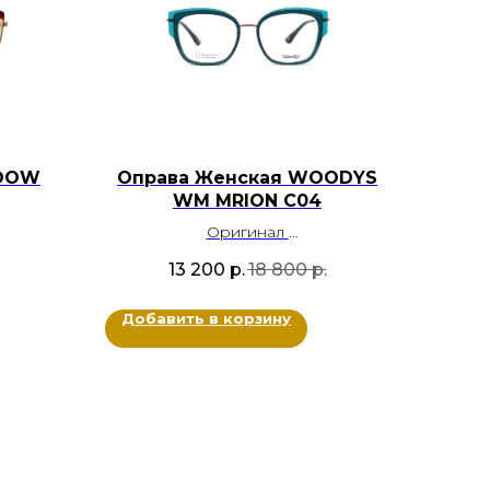
WOOW
Оправа Женская WOODYS
WM MRION C04
Оригинал
Пластик, Металл
13 200
р.
18 800
р.
вый,
Цвет: Темно-бирюзовый, Розовый
Размер: 51-16-140
Добавить в корзину