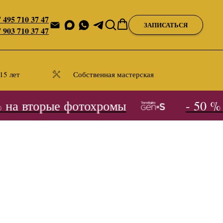
 495 710 37 47
ЗАПИСАТЬСЯ
 903 710 37 47
15 лет
Собственная мастерская
на вторые фотохромы
- 50 % н