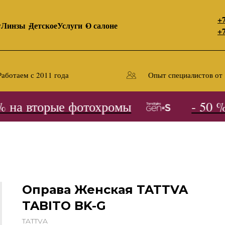
+7
y
Линзы
Детское
Услуги
О салоне
+7
Работаем с 2011 года
Опыт специалистов от 
на вторые фотохромы
- 50 % 
Оправа Женская TATTVA
TABITO BK-G
TATTVA