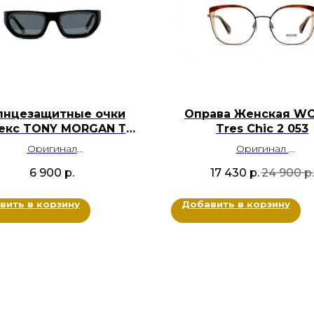
лнцезащитные очки
Оправа Женская 
екс TONY MORGAN ТМ
Tres Chic 2 053
9841 С2
Оригинал
Оригинал
Ацетат
Металл, Пластик
6 900
р.
17 430
р.
24 900
р.
т: Черный коричневыми
Цвет: Золотой, Коричне
вкраплениями
Прозрачный
вить в корзину
Добавить в корзину
Размер: 52-23-140
Размер: 52-17-140