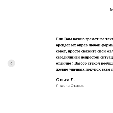
М
Ели Вам важно грамотное такт
брендовых оправ любой формы 
совет, просто скажите свои жел
сегодняшней непростой ситуаци
отлично ! Выбор стёкол вообще
желаю удачных покупок всем п
Ольга Л.
Яндекс Отзывы