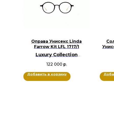
Оправа Унисекс Linda
Со
Farrow Kit LFL 1717/1
Унис
Luxury Collection
BRANDOCHKI
122 000
р.
Цве
Оригинал
Ацетат, Металл титан, Золото 22
Добавить в корзину
Доба
карата
Цвет: Черный, Золотой
Размер: 47-20-145