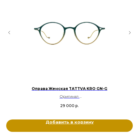
Оправа Женская TATTVA KRO GN-G
О
Оригинал
Металл Титан
29 000
р.
Цвет: Зеленый, Золотой
Размер: 47-22-145
Добавить в корзину