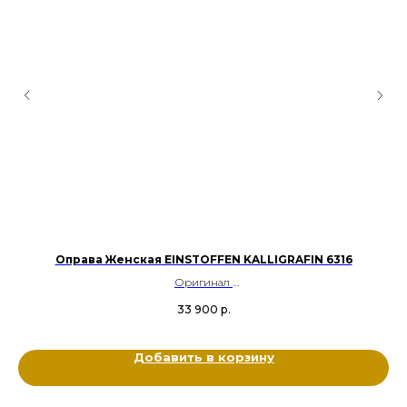
Y
Оправа Женская EINSTOFFEN KALLIGRAFIN 6316
Оригинал
Металл титан
33 900
р.
Цвет: Бронзовый, Золотой
Размер: 54-20-140
Добавить в корзину