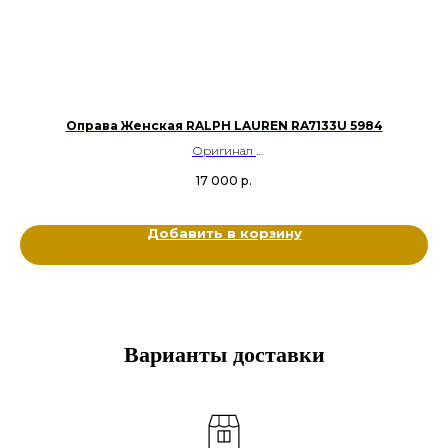
Оправа Женская RALPH LAUREN RA7133U 5984
Оригинал
Ацетат
17 000
р.
Цвет: Фуксия, Янтарный
Размер: 53-16-140
Добавить в корзину
Варианты доставки