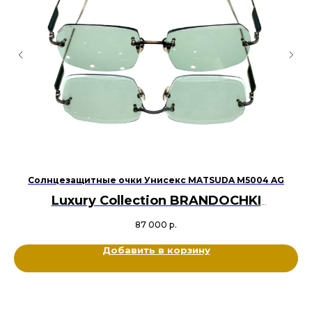
Солнцезащитные очки Унисекс MATSUDA M5004 AG
Luxury Collection BRANDOCHKI
Оригинал
87 000
р.
Металл титан, Ацетат
Цвет: Античное золото, Изумрудный
Добавить в корзину
Размер: 57-18-145