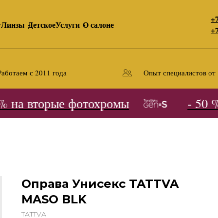
+7
y
Линзы
Детское
Услуги
О салоне
+7
Работаем с 2011 года
Опыт специалистов от 
 на вторые фотохромы
- 50 % 
Оправа Унисекс TATTVA
MASO BLK
TATTVA