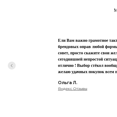
М
Ели Вам важно грамотное такт
брендовых оправ любой формы 
совет, просто скажите свои жел
сегодняшней непростой ситуаци
отлично ! Выбор стёкол вообще
желаю удачных покупок всем п
Ольга Л.
Яндекс Отзывы