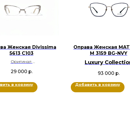
ва Женская Divissima
Оправа Женская MA
5613 С103
M 3159 BG-NVY
Оригинал
Luxury Collectio
алл, кристаллы Swarovski
BRANDOCHKI
29 000
р.
93 000
р.
Цвет: Белый, Золотой
Оригинал
Размер: 54-14-149
Металл
вить в корзину
Добавить в корзину
Цвет: Золотой, Сини
Размер: 55-18-142