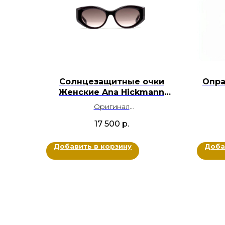
Солнцезащитные очки
Опра
Женские Ana Hickmann
AH9445 СD02
Оригинал
Ацетат, Металл
Мет
17 500
р.
Цвет: Темно-фиолетовый, Золотой
Размер: 53-18-142
Добавить в корзину
Доба