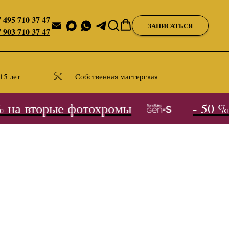
 495 710 37 47
ЗАПИСАТЬСЯ
 903 710 37 47
15 лет
Собственная мастерская
на вторые фотохромы
- 50 % н