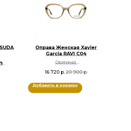
TSUDA
Оправа Женская Xavier
Garcia RAVI C04
Оригинал
n
Ацетат
16 720
р.
20 900
р.
Цвет: Карамельный прозрачный,
Белый
Добавить в корзину
Размер: 54-19-138
й