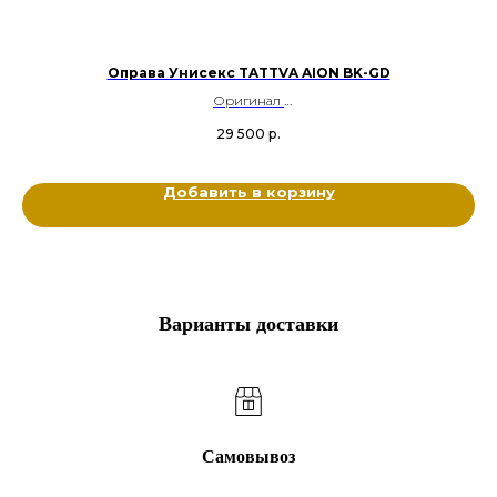
45
Оправа Унисекс TATTVA AION BK-GD
Оригинал
Ацетат, Металл титан
29 500
р.
Цвет: Черный, Прозрачный, Серебряный
Размер: 55-19-150
Добавить в корзину
Варианты доставки
Самовывоз