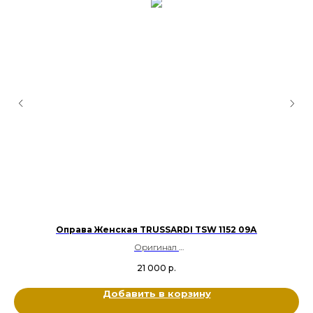
Оправа Женская TRUSSARDI TSW 1152 09А
Оригинал
Металл
21 000
р.
Цвет: Черный, Золотой
Размер: 52-19-142
Добавить в корзину