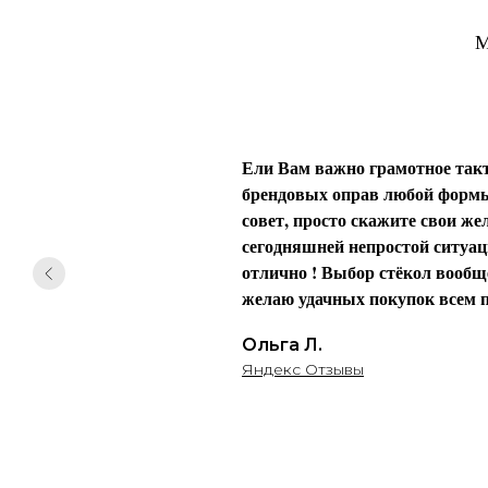
М
Ели Вам важно грамотное такт
брендовых оправ любой формы 
совет, просто скажите свои жел
сегодняшней непростой ситуаци
отлично ! Выбор стёкол вообще
желаю удачных покупок всем п
Ольга Л.
Яндекс Отзывы