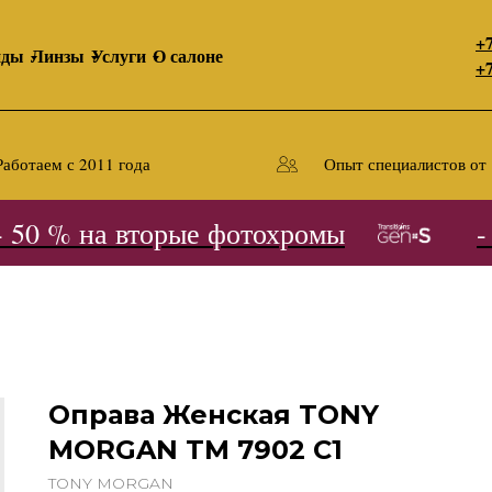
+7
нды
Линзы
Услуги
О салоне
+7
Работаем с 2011 года
Опыт специалистов от 
50 % на вторые фотохромы
- 5
Оправа Женская TONY
MORGAN TM 7902 C1
TONY MORGAN