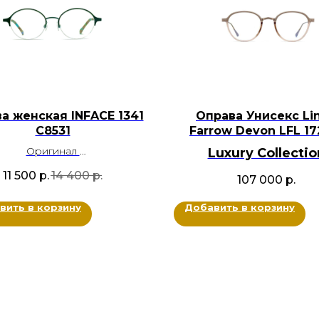
а женская INFACE 1341
Оправа Унисекс Li
С8531
Farrow Devon LFL 17
Оригинал
Luxury Collectio
Металл
BRANDOCHKI
11 500
р.
14 400
р.
107 000
р.
: Бирюзовый, Фиолетовый
Оригинал
Размер: 48-17-140
Металл титан, Ацета
вить в корзину
Добавить в корзину
Цвет: Золотой, Медо
Размер: 48-21-145