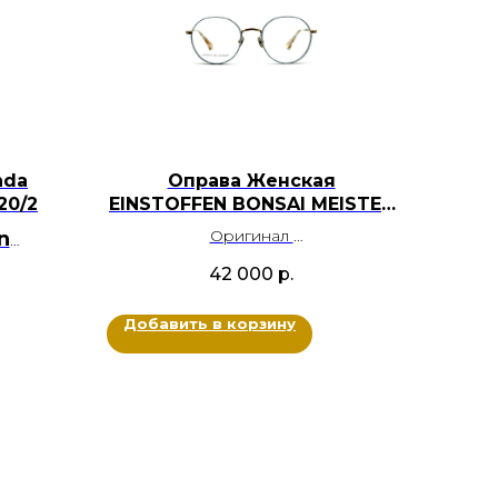
nda
Оправа Женская
20/2
EINSTOFFEN BONSAI MEISTER
6302
Оригинал
n
Металл титан
42 000
р.
Цвет: Золотой, Светло-голубой
Размер: 53-21-142
т
Добавить в корзину
вый