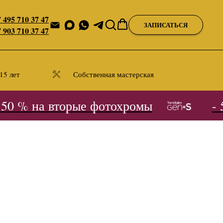
 495 710 37 47
ЗАПИСАТЬСЯ
 903 710 37 47
15 лет
Собственная мастерская
0 % на вторые фотохромы
- 5