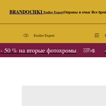
BRANDOCHKI
Оправы и очки
Все бре
Essilor Expert
Essilor Expert
50 % на вторые фотохромы
- 