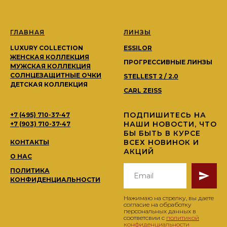
ГЛАВНАЯ
ЛИНЗЫ
LUXURY COLLECTION
ESSILOR
ЖЕНСКАЯ КОЛЛЕКЦИЯ
ПРОГРЕССИВНЫЕ ЛИНЗЫ
МУЖСКАЯ КОЛЛЕКЦИЯ
СОЛНЦЕЗАЩИТНЫЕ ОЧКИ
STELLEST 2 / 2.0
ДЕТСКАЯ КОЛЛЕКЦИЯ
CARL ZEISS
ПОДПИШИТЕСЬ НА
+7 (495) 710-37-47
НАШИ НОВОСТИ, ЧТО
+7 (903) 710-37-47
БЫ БЫТЬ В КУРСЕ
ВСЕХ НОВИНОК И
КОНТАКТЫ
АКЦИЙ
О НАС
ПОЛИТИКА
КОНФИДЕНЦИАЛЬНОСТИ
Нажимаю на стрелку, вы даете
согласие на обработку
персональных данных в
соответсвии с
политикой
конфиденциальности