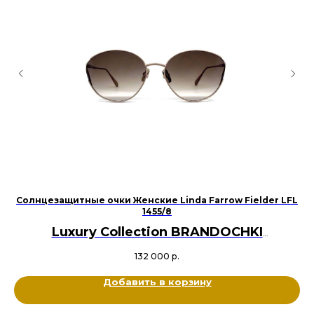
Солнцезащитные очки Женские Linda Farrow Fielder LFL
Со
1455/8
Luxury Collection BRANDOCHKI
Оригинал
132 000
р.
Металл титан
Цвет: Золотой
Добавить в корзину
Размер: 60-19-145